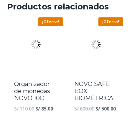
Productos relacionados
¡Oferta!
¡Oferta!
Organizador
NOVO SAFE
de monedas
BOX
NOVO 10C
BIOMÉTRICA
El
El
El
El
S/
110.00
S/
85.00
S/
600.00
S/
500.00
precio
precio
precio
precio
original
actual
original
actual