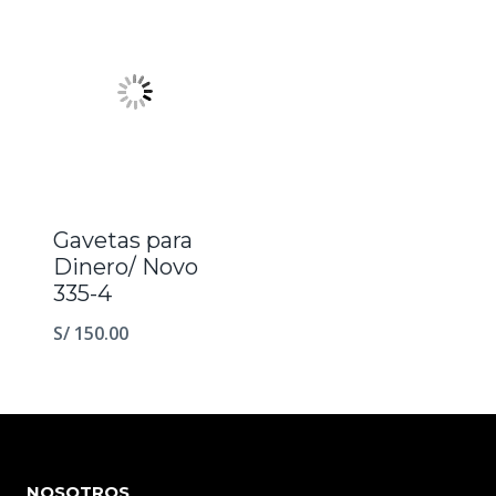
era:
es:
era:
es:
S/ 110.00.
S/ 85.00.
S/ 600.00.
S/ 500.
Gavetas para
Dinero/ Novo
335-4
S/
150.00
NOSOTROS