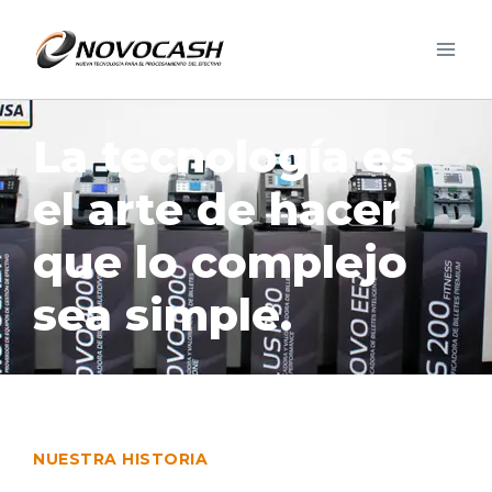
La tecnología es
el arte de hacer
que lo complejo
sea simple.
NUESTRA HISTORIA