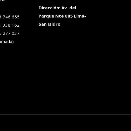
Dirección:
Av. del
Parque Nte 885 Lima-
3 746 655
San Isidro
1 338 162
6 277 037
lamada)