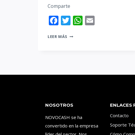
Comparte
Facebook
Twitter
WhatsApp
Email
MÁQUINA
LEER MÁS
CONTADORA
DE
BILLETES
|
ELEGIR
LA
CONTADORA
DE
BILLETES
NOSOTROS
ENLACES 
IDEAL
Contacto
NOVOCASH se ha
Soporte Téc
convertido en la empresa
líder del sector. Nos
Cómo Comp