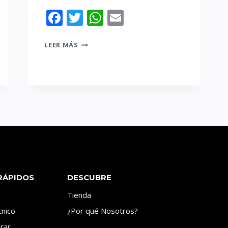
Facebook
Twitter
WhatsApp
Email
BILLETES
LEER MÁS
Y
MONEDAS
EL
COVID-
19
|
MEDIDAS
PREVENTIVAS
RÁPIDOS
DESCUBRE
Tienda
nico
¿Por qué Nosotros?
rar